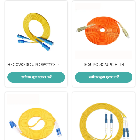
HXCOWO SC UPC मल्टीमोड 3.0mm
SC/UPC-SC/UPC FTTH
डुप्लेक्स फाइबर ऑप्टिक केबल सामान्य
FTTxFTTB नेटवर्क फाइबर ऑप्टिक पैच
बख्तरबंद प्रकारों में
केबल अनुकूलित लंबाई के साथ
सर्वोत्तम मूल्य प्राप्त करें
सर्वोत्तम मूल्य प्राप्त करें