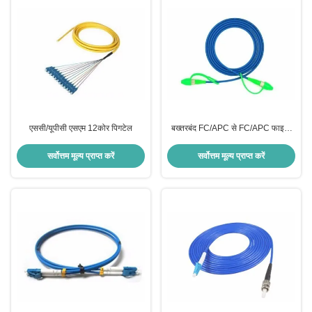
एससी/यूपीसी एसएम 12कोर पिगटेल
बख्तरबंद FC/APC से FC/APC फाइबर
पैच कॉर्ड
सर्वोत्तम मूल्य प्राप्त करें
सर्वोत्तम मूल्य प्राप्त करें