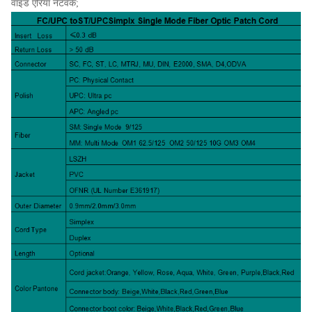
वाइड एरिया नेटवर्क;