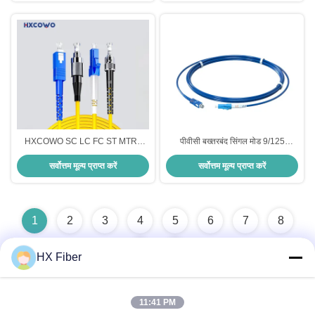
HXCOWO SC LC FC ST MTRJ
पीवीसी बख्तरबंद सिंगल मोड 9/125
APC/UPC कनेक्टर्स इंडोर बख्तरबंद
G652D सिम्पलेक्स SC/UPC-LC/UPC
सर्वोत्तम मूल्य प्राप्त करें
सर्वोत्तम मूल्य प्राप्त करें
फाइबर ऑप्टिकल पैच कॉर्ड 1
फाइबर ऑप्टिक पैच कॉर्ड FTTTB सिग्नल
ट्रांसफर के लिए
1
2
3
4
5
6
7
8
HX Fiber
11:41 PM