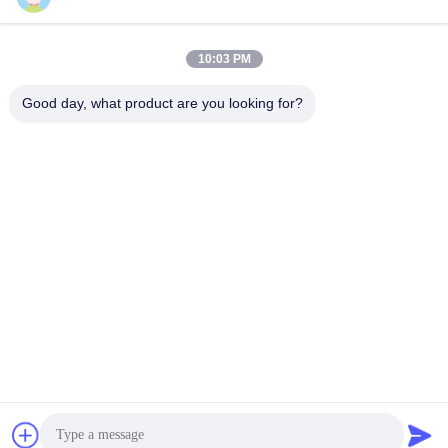
86-0769-8772-9980
10:03 PM
ई-मेल
sales@hxfiber.com
Good day, what product are you looking for?
गोपनीयता नीति
|
साइटमैप
| चीन अच्छी गुणवत्ता आउटडोर बख्तरबंद फाइबर
ऑप्टिक केबल आपूर्तिकर्ता. कॉपीराइट © 2024-2026 Dongguan HX Fiber
Technology Co., Ltd . सर्वाधिकार सुरक्षित।