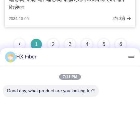
विश्लेषण
और देखें
2024-10-09
1
2
3
4
5
6
HX Fiber
7:31 PM
Good day, what product are you looking for?
त्वरित संपर्क करें
पता
भवन संख्या2, गाओली 3rd रोड, तांगक्सिया टाउन, डोंगगुआन, चीन
टेलीफोन
86-0769-8772-9980