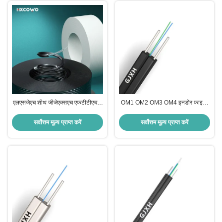
एलएसजेएच शीथ जीजेएक्सएच एफटीटीएच 1
OM1 OM2 OM3 OM4 इनडोर फाइबर
कोर सिंगल मोड फाइबर ऑप्टिकल केबल
ऑप्टिक केबल घरेलू GJXH केबल
दूरसंचार संचार के लिए
सर्वोत्तम मूल्य प्राप्त करें
सर्वोत्तम मूल्य प्राप्त करें