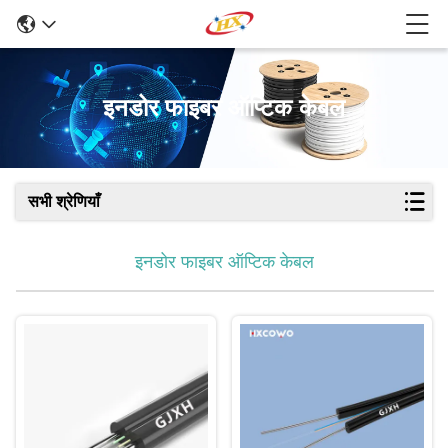
इनडोर फाइबर ऑप्टिक केबल
सभी श्रेणियाँ
इनडोर फाइबर ऑप्टिक केबल