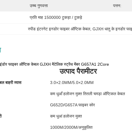
उच्च गुणवत्ता
पत्तन:
प्रति माह 1500000 टुकड़ा / टुकड़े
स्पीड इंटरनेट इनडोर फाइबर ऑप्टिक केबल
, 
GJXH धातु के इनडोर फाइ
न
ए इंडोर फाइबर ऑप्टिक केबल GJXH मैटेलिक स्ट्रेंथ मेंबर G657A1 2Core
उत्पाद पैरामीटर
ल बाहरी व्यास
3.0×2.0MM/5.0×2.0MM
कम धुआँ हलोजन मुक्त तितली चमड़ा ऑप्टिकल केबल
G652D/G657A फाइबर कोर
ी
कम धुआं हलोजन मुक्त
1000M/2000M/अनुकूलित