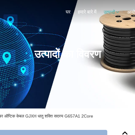
घर
हमारे बारे में
उत्पादों
आय
उत्पादों का विवरण
ाइबर ऑप्टिक केबल GJXH धातु शक्ति सदस्य G657A1 2Core