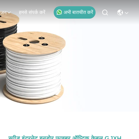
हमसे संपर्क करें
अभी बातचीत करें
ोजन
स्पीड इंटरनेट इनडोर फाइबर ऑप्टिक केबल GJXH