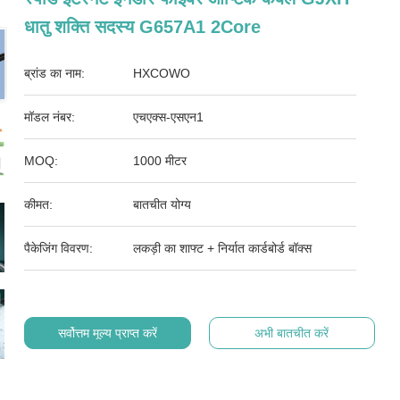
धातु शक्ति सदस्य G657A1 2Core
ब्रांड का नाम:
HXCOWO
मॉडल नंबर:
एचएक्स-एसएन1
MOQ:
1000 मीटर
कीमत:
बातचीत योग्य
पैकेजिंग विवरण:
लकड़ी का शाफ्ट + निर्यात कार्डबोर्ड बॉक्स
सर्वोत्तम मूल्य प्राप्त करें
अभी बातचीत करें