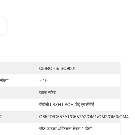
CE/ROHS/ISO9001
संख्या:
≥ 10
काला सफ़ेद
पीवीसी LSZH LSOH पीई एचडीपीई
र:
G652D/G657A1/G657A2/OM1/OM2/OM3/OM4
फ़ीट फाइबर ऑप्टिकल केबल 1 किमी