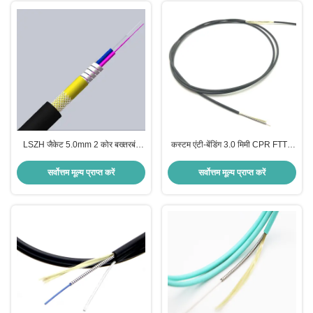
LSZH जैकेट 5.0mm 2 कोर बख्तरबंद
कस्टम एंटी-बेंडिंग 3.0 मिमी CPR FTTH
फाइबर ऑप्टिक केबल इनडोर आउटडोर
स्टील आर्मर्ड फाइबर ऑप्टिक केबल इनडोर
उपयोग के लिए
आउटडोर संचार के लिए लचीली स्टेनलेस
सर्वोत्तम मूल्य प्राप्त करें
सर्वोत्तम मूल्य प्राप्त करें
स्टील ट्यूब के साथ