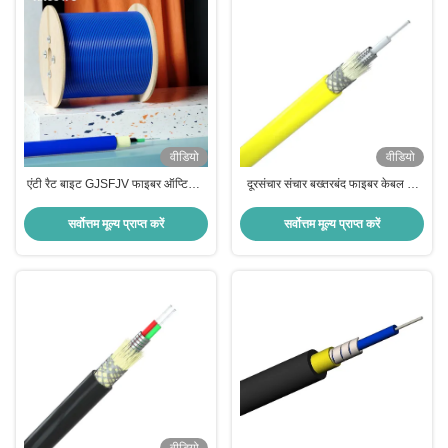
वीडियो
वीडियो
एंटी रैट बाइट GJSFJV फाइबर ऑप्टिकल
दूरसंचार संचार बख्तरबंद फाइबर केबल 2-
केबल आर्मर्ड फाइबर ऑप्टिक HXCOWO
288 कोर सिंगल कोर सर्पिल स्टील ट्यूब
इंडोर 1/2/4 कोर
सर्वोत्तम मूल्य प्राप्त करें
सर्वोत्तम मूल्य प्राप्त करें