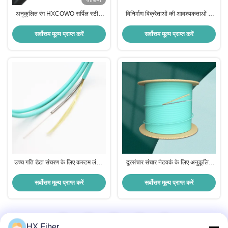
वीडियो
अनुकूलित रंग HXCOWO सर्पिल स्टील
विनिर्माण विक्रेताओं की आवश्यकताओं के
ट्यूब इनडोर आउटडोर बख्तरबंद फाइबर
लिए 10 डी झुकने की त्रिज्या पीवीसी बाहरी
केबल
आवरण लचीला स्टेनलेस स्टील बख्तरबंद
सर्वोत्तम मूल्य प्राप्त करें
सर्वोत्तम मूल्य प्राप्त करें
फाइबर ऑप्टिक केबल
उच्च गति डेटा संचरण के लिए कस्टम लंबाई
दूरसंचार संचार नेटवर्क के लिए अनुकूलित
इंडोर सर्पिल स्टील बख्तरबंद सामरिक क्षेत्र
रंगीन इनडोर मल्टी मोड फाइबर ऑप्टिक
फाइबर ऑप्टिकल केबल
केबल
सर्वोत्तम मूल्य प्राप्त करें
सर्वोत्तम मूल्य प्राप्त करें
1
2
3
HX Fiber