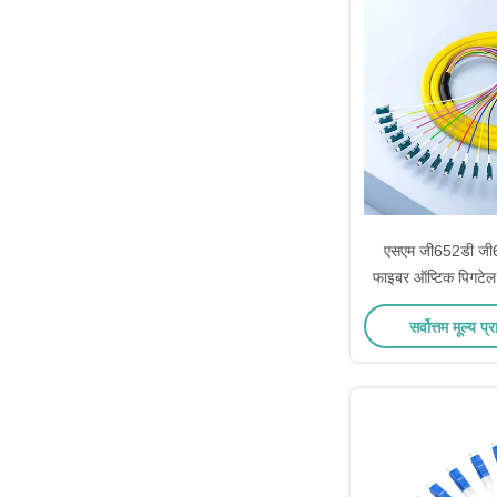
एसएम जी652डी जी6
फाइबर ऑप्टिक पिगटे
कोर एलसी यूपीसी एपीसी
सर्वोत्तम मूल्य प्र