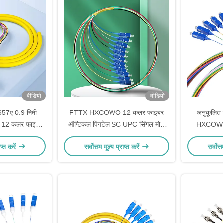
वीडियो
वीडियो
57ए 0.9 मिमी
FTTX HXCOWO 12 कलर फाइबर
अनुकूलित
ल 12 कलर फाइबर
ऑप्टिकल पिगटेल SC UPC सिंगल मोड
HXCOWO
 पैच कॉर्ड पिगटेल
G657A 0.9mm G652D
सिंगल-मो
ाप्त करें
सर्वोत्तम मूल्य प्राप्त करें
सर्वोत्