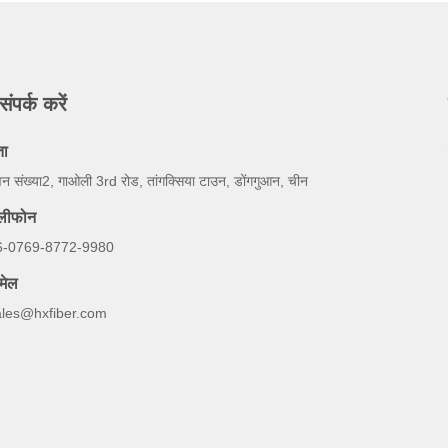
संपर्क करें
ता
न संख्या2, गाओली 3rd रोड, तांगक्सिया टाउन, डोंगगुआन, चीन
ेलीफोन
6-0769-8772-9980
मेल
ales@hxfiber.com