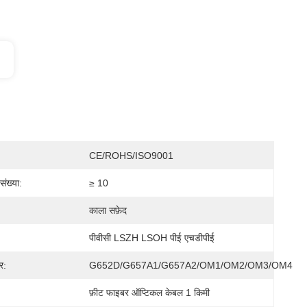
CE/ROHS/ISO9001
संख्या:
≥ 10
काला सफ़ेद
पीवीसी LSZH LSOH पीई एचडीपीई
र:
G652D/G657A1/G657A2/OM1/OM2/OM3/OM4
फ़ीट फाइबर ऑप्टिकल केबल 1 किमी