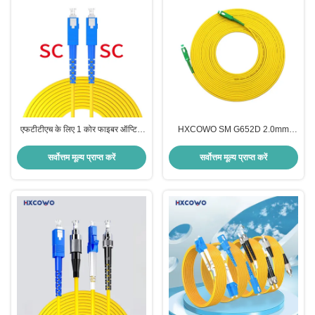
एफटीटीएच के लिए 1 कोर फाइबर ऑप्टिक
HXCOWO SM G652D 2.0mm
पैच कॉर्ड एससी से एससी यूपीसी/एपीसी 2.0
पीवीसी सिम्पलेक्स फाइबर पैच कॉर्ड
मिमी/3.0 मिमी जी652डी/जी657ए
SC/APC कनेक्टर के साथ कस्टम लंबाई में
सर्वोत्तम मूल्य प्राप्त करें
सर्वोत्तम मूल्य प्राप्त करें