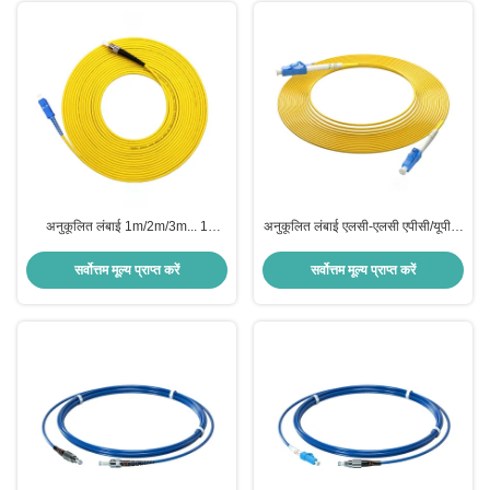
अनुकूलित लंबाई 1m/2m/3m... 1
अनुकूलित लंबाई एलसी-एलसी एपीसी/यूपीसी
HXCOWO SM सिम्पलेक्स बख्तरबंद
सिंगल मोड सिम्पलेक्स बख्तरबंद फाइबर
फाइबर ऑप्टिक केबल पैच
ऑप्टिक केबल पैच
सर्वोत्तम मूल्य प्राप्त करें
सर्वोत्तम मूल्य प्राप्त करें