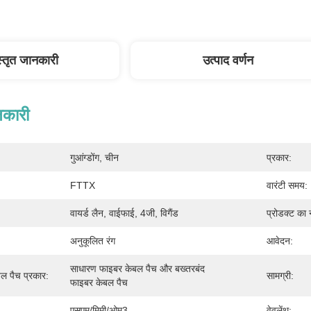
स्तृत जानकारी
उत्पाद वर्णन
नकारी
गुआंग्डोंग, चीन
प्रकार:
FTTX
वारंटी समय:
वायर्ड लैन, वाईफाई, 4जी, विगैंड
प्रोडक्ट का 
अनुकूलित रंग
आवेदन:
साधारण फाइबर केबल पैच और बख्तरबंद 
ल पैच प्रकार:
सामग्री:
फाइबर केबल पैच
एसएम/मिमी/ओम3
वेवलेंथ: