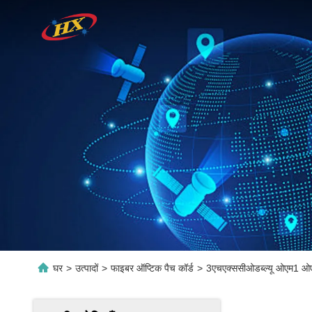
घर
>
उत्पादों
>
फाइबर ऑप्टिक पैच कॉर्ड
>
3एचएक्ससीओडब्ल्यू ओएम1 ओए