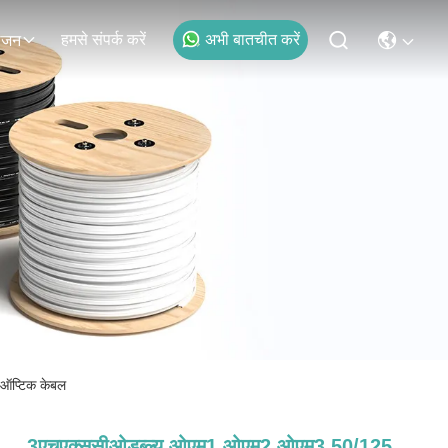
हमसे संपर्क करें
अभी बातचीत करें
ोजन
ऑप्टिक केबल
3एचएक्ससीओडब्ल्यू ओएम1 ओएम2 ओएम3 50/125