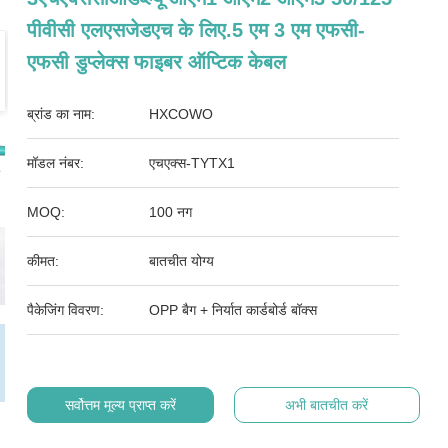
पीवीसी एलएसजेडएच के लिए.5 एम 3 एम एफसी-
एफसी डुप्लेक्स फाइबर ऑप्टिक केबल
ब्रांड का नाम:
HXCOWO
मॉडल नंबर:
एचएक्स-TYTX1
MOQ:
100 नग
कीमत:
बातचीत योग्य
पैकेजिंग विवरण:
OPP बैग + निर्यात कार्डबोर्ड बॉक्स
सर्वोत्तम मूल्य प्राप्त करें
अभी बातचीत करें