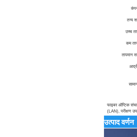
कंप
तन्य श
उच्च ता
कम ताप
तापमान सा
आर्द्
सामान
फाइबर ऑप्टिक संचार
(LAN), परीक्षण 
उत्पाद वर्णन