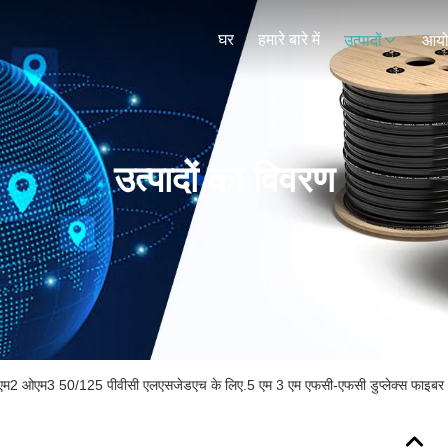
घर
हमारे बारे में
उत्पादों
आय
उत्पादों का विवरण
म2 ओएम3 50/125 पीवीसी एलएसजेडएच के लिए.5 एम 3 एम एफसी-एफसी डुप्लेक्स फाइबर 