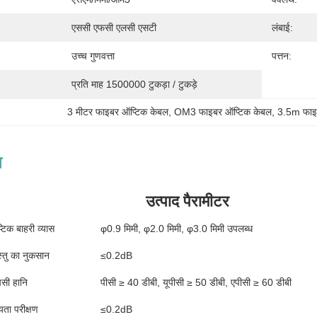
एससी एफसी एलसी एसटी
लंबाई:
उच्च गुणवत्ता
पत्तन:
प्रति माह 1500000 टुकड़ा / टुकड़े
3 मीटर फाइबर ऑप्टिक केबल
, 
OM3 फाइबर ऑप्टिक केबल
, 
3.5m फाइ
न
उत्पाद पैरामीटर
टिक बाहरी व्यास
φ0.9 मिमी, φ2.0 मिमी, φ3.0 मिमी उपलब्ध
स्तु का नुकसान
≤0.2dB
पसी हानि
पीसी ≥ 40 डीबी, यूपीसी ≥ 50 डीबी, एपीसी ≥ 60 डीबी
यता परीक्षण
≤0.2dB