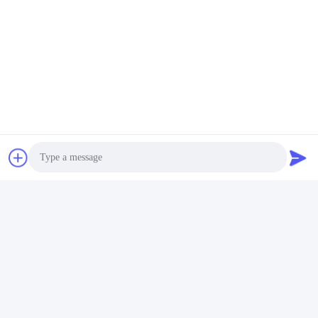
टैग:
एकल मोड फाइबर पैच कॉर्ड
मल्टीमोड फाइबर ऑप्टिक पैच कॉर्ड
बख्तरबंद फाइबर ऑप्टिक पैच कॉर्ड
Photo
Video Call
त्वरित संपर्क करें
Audio Call