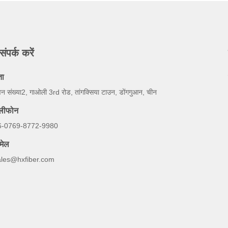
संपर्क करें
ता
न संख्या2, गाओली 3rd रोड, तांगक्सिया टाउन, डोंगगुआन, चीन
ेलीफोन
6-0769-8772-9980
मेल
ales@hxfiber.com