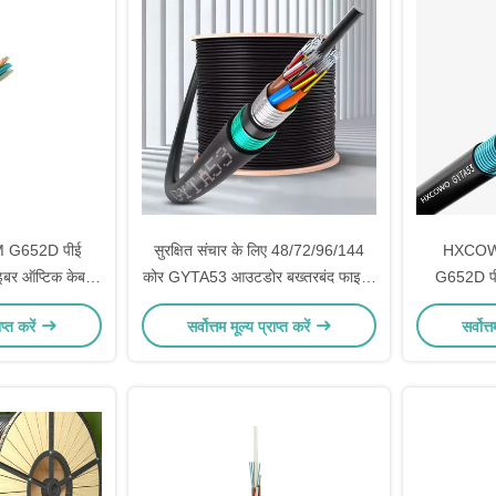
M G652D पीई
सुरक्षित संचार के लिए 48/72/96/144
HXCOW
इबर ऑप्टिक केबल
कोर GYTA53 आउटडोर बख्तरबंद फाइबर
G652D पी
ज्या के साथ
ऑप्टिक केबल
भूमिगत बख्
ाप्त करें
सर्वोत्तम मूल्य प्राप्त करें
सर्वोत्