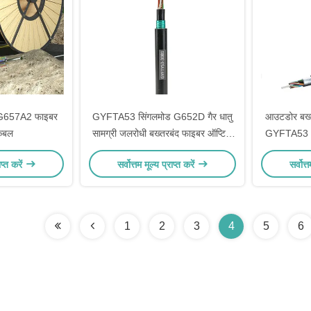
657A2 फाइबर
GYFTA53 सिंगलमोड G652D गैर धातु
आउटडोर बख्
केबल
सामग्री जलरोधी बख्तरबंद फाइबर ऑप्टिक
GYFTA53 1 
केबल
ाप्त करें
सर्वोत्तम मूल्य प्राप्त करें
सर्वोत्
1
2
3
4
5
6