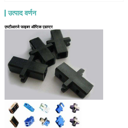
उत्पाद वर्णन
एमटीआरजे फाइबर ऑप्टिक एडाप्टर