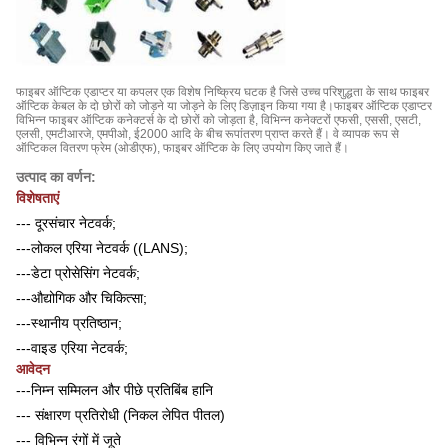
फाइबर ऑप्टिक एडाप्टर या कपलर एक विशेष निष्क्रिय घटक है जिसे उच्च परिशुद्धता के साथ फाइबर
ऑप्टिक केबल के दो छोरों को जोड़ने या जोड़ने के लिए डिज़ाइन किया गया है।फाइबर ऑप्टिक एडाप्टर
विभिन्न फाइबर ऑप्टिक कनेक्टर्स के दो छोरों को जोड़ता है, विभिन्न कनेक्टरों एफसी, एससी, एसटी,
एलसी, एमटीआरजे, एमपीओ, ई2000 आदि के बीच रूपांतरण प्राप्त करते हैं। वे व्यापक रूप से
ऑप्टिकल वितरण फ्रेम (ओडीएफ), फाइबर ऑप्टिक के लिए उपयोग किए जाते हैं।
उत्पाद का वर्णन:
विशेषताएं
--- दूरसंचार नेटवर्क;
---लोकल एरिया नेटवर्क ((LANS);
---डेटा प्रोसेसिंग नेटवर्क;
---औद्योगिक और चिकित्सा;
---स्थानीय प्रतिष्ठान;
---वाइड एरिया नेटवर्क;
आवेदन
---निम्न सम्मिलन और पीछे प्रतिबिंब हानि
--- संक्षारण प्रतिरोधी (निकल लेपित पीतल)
--- विभिन्न रंगों में जूते