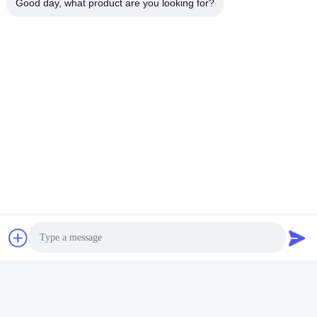
Good day, what product are you looking for?
टैग:
फाइबर हीट सिकुड़ने ट्यूब
फास्ट कनेक्ट फाइबर कनेक्टर
फाइबर ऑप्टिक वैरिएबल एटेंन्यूएटर
त्वरित संपर्क करें
पता
भवन संख्या2, गाओली 3rd रोड, तांगक्सिया टाउन, डोंगगुआन, चीन
टेलीफोन
86-0769-8772-9980
ई-मेल
sales@hxfiber.com