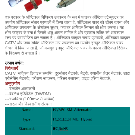
एक प्रकार के ऑप्टिकल निष्क्रिय उपकरण के रूप में फाइबर ऑप्टिक एटेन्यूएटर का
उपयोग ऑप्टिकल संचार प्रणाली में किया जाता है, ऑप्टिकल पावर को डीबग करना और
ऑप्टिकल उपकरण के अंशांकन सुधार, फाइबर ऑप्टिक सिग्नल को क्षीण करना। यह
क्षीण फाइबर से बना है जिसमें धातु आयन शामिल है और प्रकाश शक्ति को आवश्यक
स्तर पर समायोजित कर सकता है। ऑप्टिकल फाइबर संचार प्रणाली, ऑप्टिकल फाइबर
CATV और उच्च शक्ति ऑप्टिकल माप उपकरण का उपयोग इनपुट ऑप्टिकल पावर
क्षीणन में किया जाता है, जो मजबूत इनपुट ऑप्टिकल पावर के कारण ऑप्टिकल रिसीवर
के विरूपण से बचाता है।
उत्पाद वर्णन:
विशेषताएँ
CATV; सक्रिय डिवाइस समाप्ति; दूरसंचार नेटवर्क; मेट्रो; स्थानीय क्षेत्र नेटवर्क; डाटा
प्रोसेसिंग नेटवर्क; परीक्षण उपकरण; परिसर स्थापना; वाइड एरिया नेटवर्क;
अनुप्रयोग
---बेलकोर आज्ञाकारी
---वेवलेंथ इंडिपेंडेंट (DWDM)
---स्थायित्व (100mw से अधिक)
---सरल और विश्वसनीय संरचना