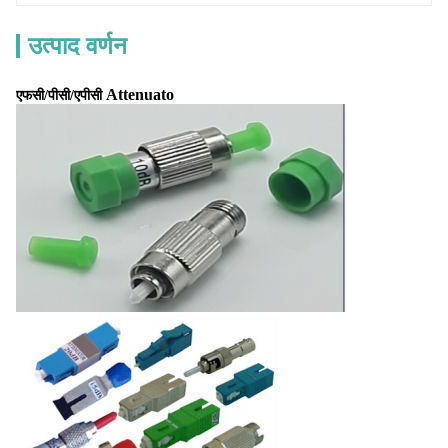
उत्पाद वर्णन
Attenuato
एफसी/पीसी/एपीसी