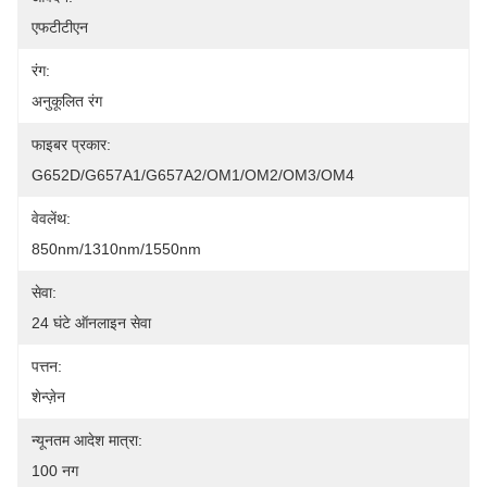
एफटीटीएन
रंग:
अनुकूलित रंग
फाइबर प्रकार:
G652D/G657A1/G657A2/OM1/OM2/OM3/OM4
वेवलेंथ:
850nm/1310nm/1550nm
सेवा:
24 घंटे ऑनलाइन सेवा
पत्तन:
शेन्ज़ेन
न्यूनतम आदेश मात्रा:
100 नग