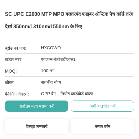
SC UPC E2000 MTP MPO बख्तरबंद फाइबर ऑप्टिक पैच कॉर्ड तरंग
दैर्ध्य 850nm/1310nm/1550nm के लिए
HXCOWO
ब्रांड का नाम:
एचएक्स-केजेडटीएक्स1
मॉडल नंबर:
100 नग
MOQ:
बातचीत योग्य
कीमत:
OPP बैग + निर्यात कार्डबोर्ड बॉक्स
पैकेजिंग विवरण:
सर्वोत्तम मूल्य प्राप्त करें
अभी बातचीत करें
विस्तृत जानकारी
उत्पाद वर्णन