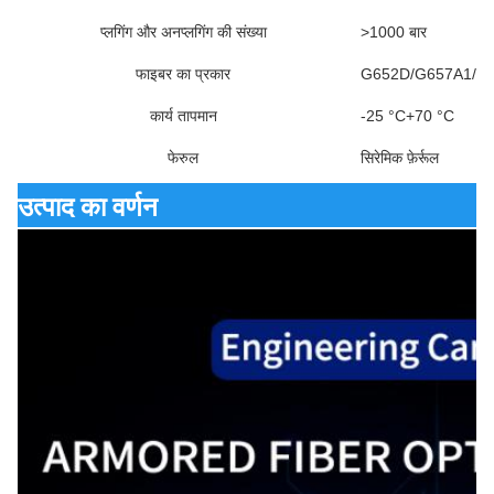
प्लगिंग और अनप्लगिंग की संख्या
>1000 बार
फाइबर का प्रकार
G652D/G657A1/G
कार्य तापमान
-25 °C+70 °C
फेरुल
सिरेमिक फ़ेर्रूल
उत्पाद का वर्णन