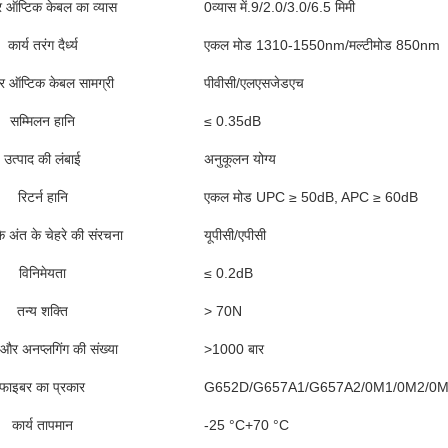
 ऑप्टिक केबल का व्यास
0व्यास में.9/2.0/3.0/6.5 मिमी
कार्य तरंग दैर्ध्य
एकल मोड 1310-1550nm/मल्टीमोड 850nm
 ऑप्टिक केबल सामग्री
पीवीसी/एलएसजेडएच
सम्मिलन हानि
≤ 0.35dB
उत्पाद की लंबाई
अनुकूलन योग्य
रिटर्न हानि
एकल मोड UPC ≥ 50dB, APC ≥ 60dB
े अंत के चेहरे की संरचना
यूपीसी/एपीसी
विनिमेयता
≤ 0.2dB
तन्य शक्ति
> 70N
ग और अनप्लगिंग की संख्या
>1000 बार
फाइबर का प्रकार
G652D/G657A1/G657A2/0M1/0M2/0
कार्य तापमान
-25 °C+70 °C