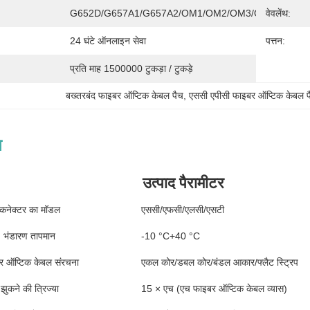
G652D/G657A1/G657A2/OM1/OM2/OM3/OM4
वेवलेंथ:
24 घंटे ऑनलाइन सेवा
पत्तन:
प्रति माह 1500000 टुकड़ा / टुकड़े
बख्तरबंद फाइबर ऑप्टिक केबल पैच
, 
एससी एपीसी फाइबर ऑप्टिक केबल प
न
उत्पाद पैरामीटर
कनेक्टर का मॉडल
एससी/एफसी/एलसी/एसटी
भंडारण तापमान
-10 °C+40 °C
र ऑप्टिक केबल संरचना
एकल कोर/डबल कोर/बंडल आकार/फ्लैट स्ट्रिप
झुकने की त्रिज्या
15 × एच (एच फाइबर ऑप्टिक केबल व्यास)