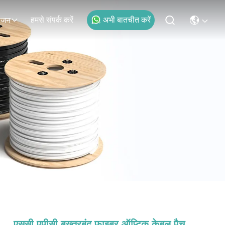
हमसे संपर्क करें
अभी बातचीत करें
ोजन
एससी एपीसी बख्तरबंद फाइबर ऑप्टिक केबल पैच