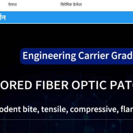
फेरुल
सिरेमिक फ़ेर्रूल
्णन