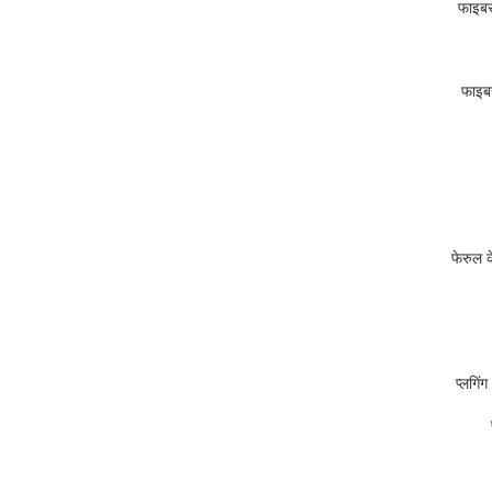
फाइबर
फाइबर
फेरुल क
प्लगिं