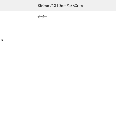
850nm/1310nm/1550nm
शेन्ज़ेन
ैच