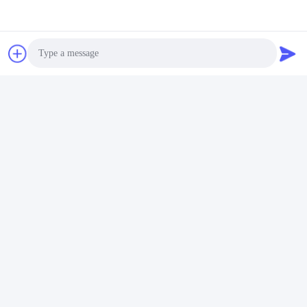
टैग:
फाइबर हीट सिकुड़ने ट्यूब
फास्ट कनेक्ट फाइबर कनेक्टर
फाइबर ऑप्टिक वैरिएबल एटेंन्यूएटर
Photo
Video Call
त्वरित संपर्क करें
Audio Call
पता
भवन संख्या2, गाओली 3rd रोड, तांगक्सिया टाउन, डोंगगुआन, चीन
टेलीफोन
86-0769-8772-9980