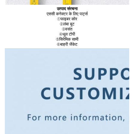
उत्पाद संरचना
एससी कनेक्टर के लिए पार्ट्स
①
फाइबर कोर
②
लंबा बूट
③
वसंत
④
धूल टोपी
⑤
सिरेमिक सामी
⑥
बाहरी जैकेट