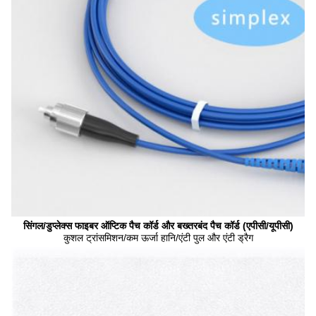
सिंगल/डुप्लेक्स फाइबर ऑप्टिक पैच कॉर्ड और बख्तरबंद पैच कॉर्ड (एपीसी/यूपीसी)
कुशल ट्रांसमिशन/कम ऊर्जा हानि/एंटी पुल और एंटी ड्रैग