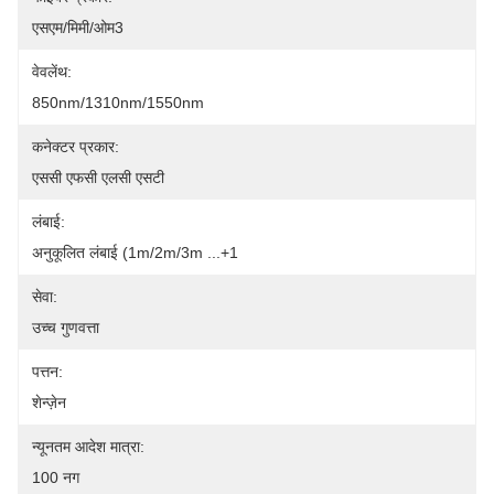
एसएम/मिमी/ओम3
वेवलेंथ:
850nm/1310nm/1550nm
कनेक्टर प्रकार:
एससी एफसी एलसी एसटी
लंबाई:
अनुकूलित लंबाई (1m/2m/3m ...+1
सेवा:
उच्च गुणवत्ता
पत्तन:
शेन्ज़ेन
न्यूनतम आदेश मात्रा:
100 नग