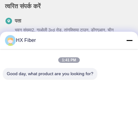
त्वरित संपर्क करें
पता
भवन संख्या2, गाओली 3rd रोड, तांगक्सिया टाउन, डोंगगुआन, चीन
HX Fiber
टेलीफोन
86-0769-8772-9980
1:41 PM
ई-मेल
sales@hxfiber.com
Good day, what product are you looking for?
गोपनीयता नीति
|
साइटमैप
| चीन अच्छी गुणवत्ता आउटडोर बख्तरबंद फाइबर
ऑप्टिक केबल आपूर्तिकर्ता. कॉपीराइट © 2024-2026 Dongguan HX Fiber
Technology Co., Ltd . सर्वाधिकार सुरक्षित।