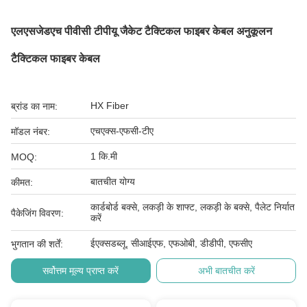
एलएसजेडएच पीवीसी टीपीयू जैकेट टैक्टिकल फाइबर केबल अनुकूलन
टैक्टिकल फाइबर केबल
HX Fiber
ब्रांड का नाम:
एचएक्स-एफसी-टीए
मॉडल नंबर:
1 कि.मी
MOQ:
बातचीत योग्य
कीमत:
कार्डबोर्ड बक्से, लकड़ी के शाफ्ट, लकड़ी के बक्से, पैलेट निर्यात
पैकेजिंग विवरण:
करें
ईएक्सडब्लू, सीआईएफ, एफओबी, डीडीपी, एफसीए
भुगतान की शर्तें:
सर्वोत्तम मूल्य प्राप्त करें
अभी बातचीत करें