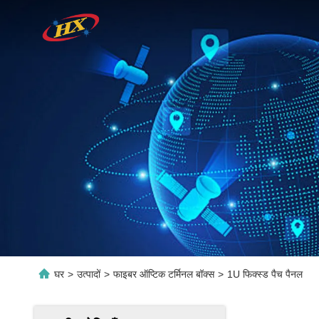
घर
>
उत्पादों
>
फाइबर ऑप्टिक टर्मिनल बॉक्स
>
1U फिक्स्ड पैच पैनल