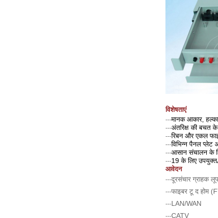
विशेषताएं
मानक आकार, हल्क
---
अंतरिक्ष की बचत के
---
रिबन और एकल फाइब
---
विभिन्न पैनल प्ले
---
आसान संचालन के ल
---
19 के लिए उपयुक्त
---
आवेदन
दूरसंचार ग्राहक लू
---
फाइबर टू द होम 
---
LAN/WAN
---
CATV
---