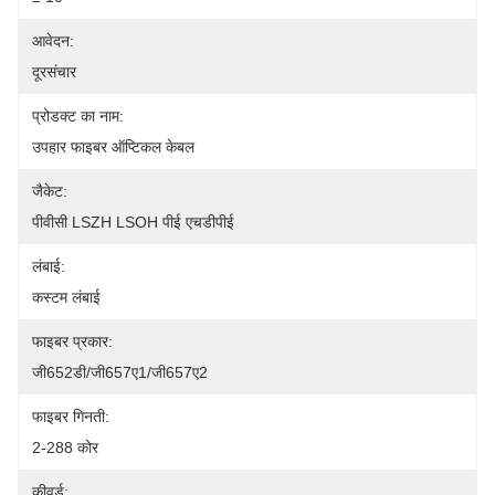
आवेदन:
दूरसंचार
प्रोडक्ट का नाम:
उपहार फाइबर ऑप्टिकल केबल
जैकेट:
पीवीसी LSZH LSOH पीई एचडीपीई
लंबाई:
कस्टम लंबाई
फाइबर प्रकार:
जी652डी/जी657ए1/जी657ए2
फाइबर गिनती:
2-288 कोर
कीवर्ड: