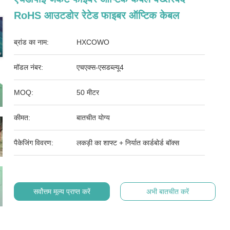
RoHS आउटडोर रेटेड फाइबर ऑप्टिक केबल
ब्रांड का नाम:
HXCOWO
मॉडल नंबर:
एचएक्स-एसडब्ल्यू4
MOQ:
50 मीटर
कीमत:
बातचीत योग्य
पैकेजिंग विवरण:
लकड़ी का शाफ्ट + निर्यात कार्डबोर्ड बॉक्स
सर्वोत्तम मूल्य प्राप्त करें
अभी बातचीत करें