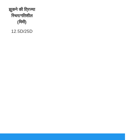
झुकने की त्रिज्या
स्थिर/गतिशील
(मिमी)
12.5D/25D