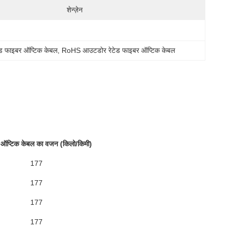
शेन्ज़ेन
ेड फाइबर ऑप्टिक केबल
, 
RoHS आउटडोर रेटेड फाइबर ऑप्टिक केबल
ऑप्टिक केबल का वजन (किलो/किमी)
177
177
177
177