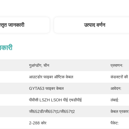
स्तृत जानकारी
उत्पाद वर्णन
नकारी
गुआंग्डोंग, चीन
प्रमाणन:
आउटडोर फाइबर ऑप्टिक केबल
कंडक्टरों की 
GYTA53 फाइबर केबल
आवेदन:
पीवीसी LSZH LSOH पीई एचडीपीई
लंबाई:
जी652डी/जी657ए1/जी657ए2
केबल प्रकार
2-288 कोर
पैकेट: