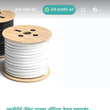
हमसे संपर्क करें
अभी बातचीत करें
ोजन
एचडीपीई जैकेट फाइबर ऑप्टिक केबल बख्तरबंद