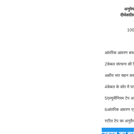
अनुमेय
दीर्घकाल
100
आंतरिक आवरण बफर व
2केबल संरचना की स
अक्षीय भार सहन कर
4केबल के कोर में प
5एल्यूमीनियम टेप अनु
6आंतरिक आवरण प्रभ
स्टील टेप का अनुदैर्