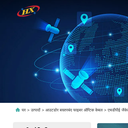
घर
>
उत्पादों
>
आउटडोर बख्तरबंद फाइबर ऑप्टिक केबल
>
एचडीपीई जैक