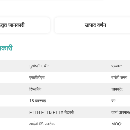
स्तृत जानकारी
उत्पाद वर्णन
नकारी
गुआंग्डोंग, चीन
प्रकार:
एफटीटीएच
वारंटी समय:
स्प्लिसिंग
सामग्री:
18 बंदरगाह
रंग:
FTTH FTTB FTTX नेटवर्क
कार्य तापमा
आईपी ​​​​65 पनरोक
MOQ: