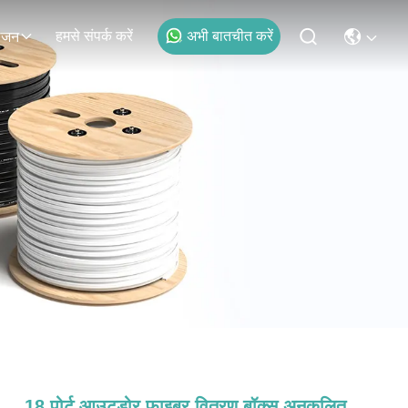
हमसे संपर्क करें
अभी बातचीत करें
ोजन
18 पोर्ट आउटडोर फाइबर वितरण बॉक्स अनुकूलित