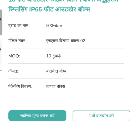
स्प्लिसिंग IP65 फीट आउटडोर बॉक्स
ब्रांड का नाम:
HXFiber
मॉडल नंबर:
एचएक्स-वितरण बॉक्स-02
MOQ:
10 टुकड़े
कीमत:
बातचीत योग्य
पैकेजिंग विवरण:
कागज बॉक्स
सर्वोत्तम मूल्य प्राप्त करें
अभी बातचीत करें