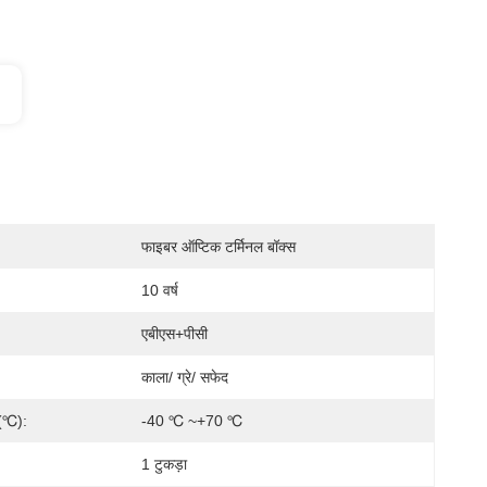
फाइबर ऑप्टिक टर्मिनल बॉक्स
10 वर्ष
एबीएस+पीसी
काला/ ग्रे/ सफेद
न(℃):
-40 ℃ ~+70 ℃
1 टुकड़ा