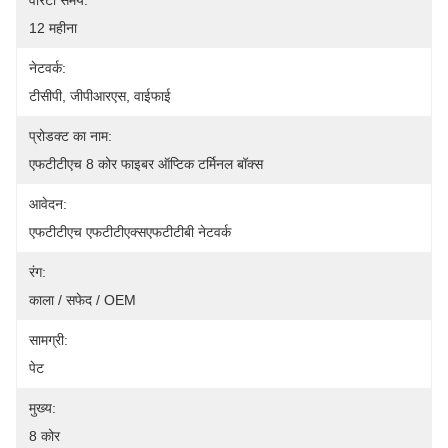
वारंटी समय:
12 महीना
नेटवर्क:
टीसीपी, जीपीआरएस, वाईफाई
प्रोडक्ट का नाम:
एफटीटीएच 8 कोर फाइबर ऑप्टिक टर्मिनल बॉक्स
आवेदन:
एफटीटीएच एफटीटीएक्सएफटीटीबी नेटवर्क
रंग:
काला / सफेद / OEM
सामग्री:
पेट
मुख्य:
8 कोर