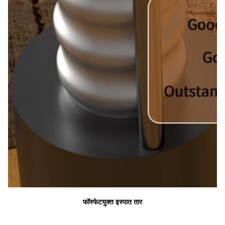
फॉस्फेटयुक्त इस्पात तार