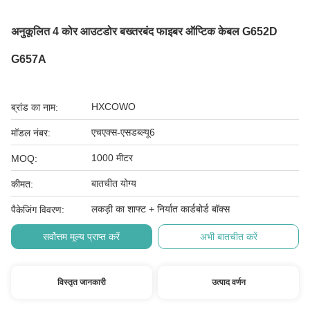
अनुकूलित 4 कोर आउटडोर बख्तरबंद फाइबर ऑप्टिक केबल G652D
G657A
HXCOWO
ब्रांड का नाम:
एचएक्स-एसडब्ल्यू6
मॉडल नंबर:
1000 मीटर
MOQ:
बातचीत योग्य
कीमत:
लकड़ी का शाफ्ट + निर्यात कार्डबोर्ड बॉक्स
पैकेजिंग विवरण:
सर्वोत्तम मूल्य प्राप्त करें
अभी बातचीत करें
विस्तृत जानकारी
उत्पाद वर्णन