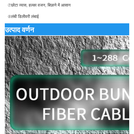
⑦छोटा व्यास, हल्का वजन, बिछाने में आसान
⑧लंबी डिलीवरी लंबाई
उत्पाद वर्णन