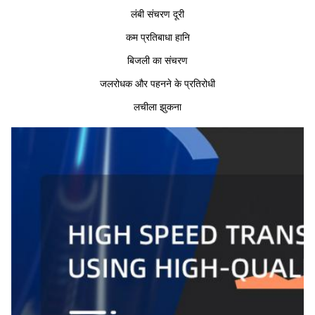
लंबी संचरण दूरी
कम प्रतिबाधा हानि
बिजली का संचरण
जलरोधक और पहनने के प्रतिरोधी
लचीला झुकना