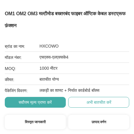
OM1 OM2 OM3 मल्टीमोड बख्तरबंद फाइबर ऑप्टिक केबल डस्टप्रूफ
फ़ंक्शन
HXCOWO
ब्रांड का नाम:
एचएक्स-एलएक्सके4
मॉडल नंबर:
1000 मीटर
MOQ:
बातचीत योग्य
कीमत:
लकड़ी का शाफ्ट + निर्यात कार्डबोर्ड बॉक्स
पैकेजिंग विवरण:
सर्वोत्तम मूल्य प्राप्त करें
अभी बातचीत करें
विस्तृत जानकारी
उत्पाद वर्णन