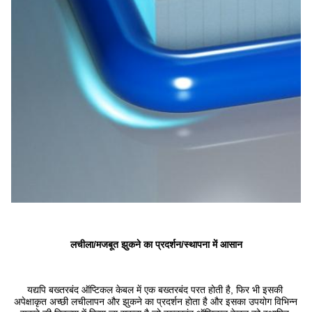
लचीला/मजबूत झुकने का प्रदर्शन/स्थापना में आसान
यद्यपि बख्तरबंद ऑप्टिकल केबल में एक बख्तरबंद परत होती है, फिर भी इसकी 
अपेक्षाकृत अच्छी लचीलापन और झुकने का प्रदर्शन होता है और इसका उपयोग विभिन्न 