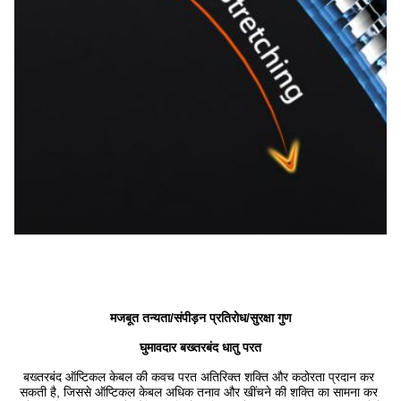
मजबूत तन्यता/संपीड़न प्रतिरोध/सुरक्षा गुण
घुमावदार बख्तरबंद धातु परत
बख्तरबंद ऑप्टिकल केबल की कवच परत अतिरिक्त शक्ति और कठोरता प्रदान कर 
सकती है, जिससे ऑप्टिकल केबल अधिक तनाव और खींचने की शक्ति का सामना कर 