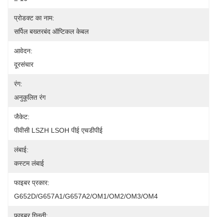
प्रोडक्ट का नाम:
सर्पिल बख्तरबंद ऑप्टिकल केबल
आवेदन:
दूरसंचार
रंग:
अनुकूलित रंग
जैकेट:
पीवीसी LSZH LSOH पीई एचडीपीई
लंबाई:
कस्टम लंबाई
फाइबर प्रकार:
G652D/G657A1/G657A2/OM1/OM2/OM3/OM4
फाइबर गिनती: