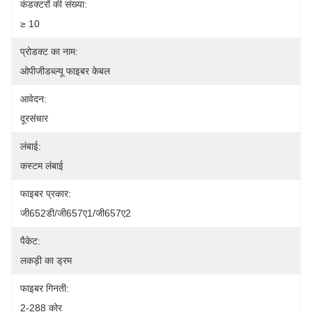
कंडक्टरों की संख्या:
≥ 10
प्रोडक्ट का नाम:
ओपीजीडब्ल्यू फाइबर केबल
आवेदन:
दूरसंचार
लंबाई:
कस्टम लंबाई
फाइबर प्रकार:
जी652डी/जी657ए1/जी657ए2
पैकेट:
लकड़ी का ड्रम
फाइबर गिनती:
2-288 कोर