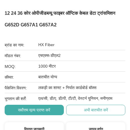
12 24 36 कोर ओपीजीडब्ल्यू फाइबर ऑप्टिक केबल डेटा ट्रांसमिशन
G652D G657A1 G657A2
HX Fiber
ब्रांड का नाम:
एचएक्स-डीएल2
मॉडल नंबर:
1000 मीटर
MOQ:
बातचीत योग्य
कीमत:
लकड़ी का शाफ्ट + निर्यात कार्डबोर्ड बॉक्स
पैकेजिंग विवरण:
एल/सी, डी/ए, डी/पी, टी/टी, वेस्टर्न यूनियन, मनीग्राम
भुगतान की शर्तें:
सर्वोत्तम मूल्य प्राप्त करें
अभी बातचीत करें
विस्तृत जानकारी
उत्पाद वर्णन