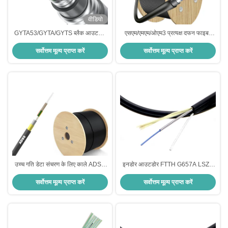
वीडियो
GYTA53/GYTA/GYTS ब्लैक आउटडोर
एसएम/एमएम/ओएम3 प्रत्यक्ष दफन फाइबर
फाइबर ऑप्टिक केबल अंडरग्राउंड डायरेक्ट
ऑप्टिक केबल डबल शीथ प्रत्यक्ष दफन
सर्वोत्तम मूल्य प्राप्त करें
सर्वोत्तम मूल्य प्राप्त करें
बरीड डक्ट के लिए
केबल
उच्च गति डेटा संचरण के लिए काले ADSS
इनडोर आउटडोर FTTH G657A LSZH
फाइबर ऑप्टिक केबल मल्टी मोड
बख्तरबंद फाइबर ऑप्टिक केबल 2-288 कोर
सर्वोत्तम मूल्य प्राप्त करें
सर्वोत्तम मूल्य प्राप्त करें
के साथ डेटा सेंटर और संचार नेटवर्क के लिए