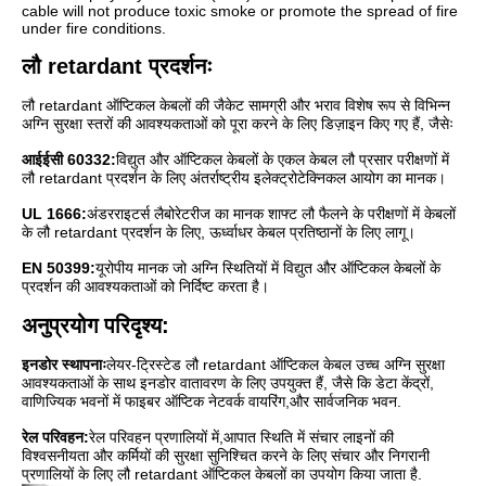
cable will not produce toxic smoke or promote the spread of fire
under fire conditions.
लौ retardant प्रदर्शनः
लौ retardant ऑप्टिकल केबलों की जैकेट सामग्री और भराव विशेष रूप से विभिन्न
अग्नि सुरक्षा स्तरों की आवश्यकताओं को पूरा करने के लिए डिज़ाइन किए गए हैं, जैसेः
आईईसी 60332:
विद्युत और ऑप्टिकल केबलों के एकल केबल लौ प्रसार परीक्षणों में
लौ retardant प्रदर्शन के लिए अंतर्राष्ट्रीय इलेक्ट्रोटेक्निकल आयोग का मानक।
UL 1666:
अंडरराइटर्स लैबोरेटरीज का मानक शाफ्ट लौ फैलने के परीक्षणों में केबलों
के लौ retardant प्रदर्शन के लिए, ऊर्ध्वाधर केबल प्रतिष्ठानों के लिए लागू।
EN 50399:
यूरोपीय मानक जो अग्नि स्थितियों में विद्युत और ऑप्टिकल केबलों के
प्रदर्शन की आवश्यकताओं को निर्दिष्ट करता है।
अनुप्रयोग परिदृश्य:
इनडोर स्थापनाः
लेयर-ट्रिस्टेड लौ retardant ऑप्टिकल केबल उच्च अग्नि सुरक्षा
आवश्यकताओं के साथ इनडोर वातावरण के लिए उपयुक्त हैं, जैसे कि डेटा केंद्रों,
वाणिज्यिक भवनों में फाइबर ऑप्टिक नेटवर्क वायरिंग,और सार्वजनिक भवन.
रेल परिवहन:
रेल परिवहन प्रणालियों में,आपात स्थिति में संचार लाइनों की
विश्वसनीयता और कर्मियों की सुरक्षा सुनिश्चित करने के लिए संचार और निगरानी
प्रणालियों के लिए लौ retardant ऑप्टिकल केबलों का उपयोग किया जाता है.