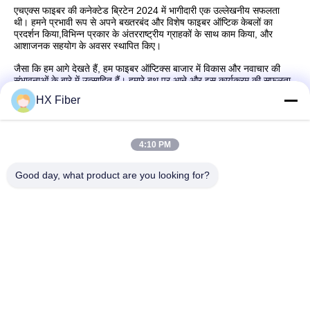
एचएक्स फाइबर की कनेक्टेड ब्रिटेन 2024 में भागीदारी एक उल्लेखनीय सफलता
थी। हमने प्रभावी रूप से अपने बख्तरबंद और विशेष फाइबर ऑप्टिक केबलों का
प्रदर्शन किया,विभिन्न प्रकार के अंतरराष्ट्रीय ग्राहकों के साथ काम किया, और
आशाजनक सहयोग के अवसर स्थापित किए।
जैसा कि हम आगे देखते हैं, हम फाइबर ऑप्टिक्स बाजार में विकास और नवाचार की
संभावनाओं के बारे में उत्साहित हैं। हमारे बूथ पर आने और इस कार्यक्रम की सफलता
में योगदान देने वाले सभी को धन्यवाद।हम भविष्य के प्रयासों और हमारे प्रसाद में
HX Fiber
निरंतर प्रगति का इंतजार करते हैं!
4:10 PM
Good day, what product are you looking for?
त्वरित संपर्क करें
पता
भवन संख्या2, गाओली 3rd रोड, तांगक्सिया टाउन, डोंगगुआन, चीन
टेलीफोन
86-0769-8772-9980
ई-मेल