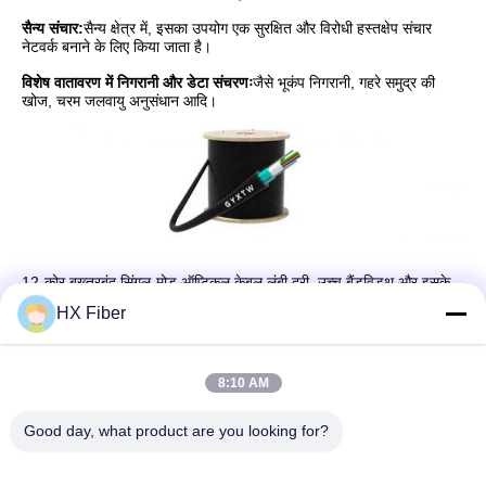
सैन्य संचार:
सैन्य क्षेत्र में, इसका उपयोग एक सुरक्षित और विरोधी हस्तक्षेप संचार
नेटवर्क बनाने के लिए किया जाता है।
विशेष वातावरण में निगरानी और डेटा संचरणः
जैसे भूकंप निगरानी, गहरे समुद्र की
खोज, चरम जलवायु अनुसंधान आदि।
12-कोर बख्तरबंद सिंगल-मोड ऑप्टिकल केबल लंबी दूरी, उच्च बैंडविड्थ,और इसके
उत्कृष्ट प्रदर्शन और विश्वसनीयता के कारण उच्च स्थिरता वाले ऑप्टिकल फाइबर
HX Fiber
संचार नेटवर्क. (स्रोत: डोंगगुआन एचएक्स फाइबर टेक्नोलॉजी कं, लिमिटेड)
8:10 AM
Good day, what product are you looking for?
त्वरित संपर्क करें