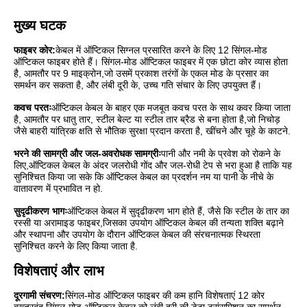
मुख्य घटक
फाइबर कोर:
केबल में ऑप्टिकल सिग्नल प्रसारित करने के लिए 12 सिंगल-मोड
ऑप्टिकल फाइबर होते हैं। सिंगल-मोड ऑप्टिकल फाइबर में एक छोटा कोर व्यास होता
है, आमतौर पर 9 माइक्रोन,जो उसमें प्रकाश तरंगों के एकल मोड के प्रसार का
समर्थन कर सकता है, और लंबी दूरी के, उच्च गति संचार के लिए उपयुक्त हैं।
कवच परतः
ऑप्टिकल केबल के बाहर एक मजबूत कवच परत के साथ कवर किया जाता
है, आमतौर पर धातु तार, स्टील बेल्ट या स्टील तार ब्रैड से बना होता है,जो निचोड़
जैसे बाहरी यांत्रिक क्षति से भौतिक सुरक्षा प्रदान करता है, खींचने और चूहे के काटने.
भरने की सामग्री और जल-अवरोधक सामग्रीः
पानी और नमी के प्रवेश को रोकने के
लिए,ऑप्टिकल केबल के अंदर जलरोधी गोंद और जल-रोधी टेप से भरा हुआ है ताकि यह
सुनिश्चित किया जा सके कि ऑप्टिकल केबल का प्रदर्शन नम या पानी के नीचे के
वातावरण में प्रभावित न हो.
सुदृढीकरण भागः
ऑप्टिकल केबल में सुदृढीकरण भाग होते हैं, जैसे कि स्टील के तार का
रस्सी या अरामाइड फाइबर,जिसका उपयोग ऑप्टिकल केबल की तन्यता शक्ति बढ़ाने
और स्थापना और उपयोग के दौरान ऑप्टिकल केबल की संरचनात्मक स्थिरता
सुनिश्चित करने के लिए किया जाता है.
विशेषताएं और लाभ
दूरगामी संचरण:
सिंगल-मोड ऑप्टिकल फाइबर की कम हानि विशेषताएं 12 कोर
बख्तरबंद सिंगल-मोड ऑप्टिकल केबल को लंबी दूरी की डेटा ट्रांसमिशन का समर्थन